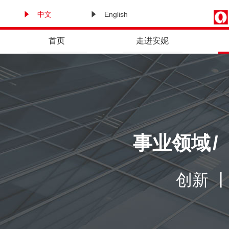
中文
English
首页
走进安妮
事业领域
/
创新 丨